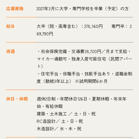
応募資格
2027年3月に大学・専門学校を卒業（予定）の方
給与
大卒（院・高専含む）：278,160円 専門卒： 2
69,790円
待遇
・社会保険完備・交通費38,700円／月まで支給・
マイカー通勤可・独身入居可能住宅（民間アパー
ト）
・住宅手当・役職手当・技能手当あり・退職金制
度（勤続3年以上） ※試用期間6か月
休日・休暇
週休2日制・年間休日126日・夏期休暇・年末年
始・有給休暇
建築・土木施工 ／ 土・日・祝
RC造設計／ 土・日・祝
木造設計／ 水・木・祝